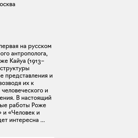
осква
первая на русском
ого антрополога,
же Кайуа (1913–
 структуры
е представления и
возводя их к
 человеческого и
ения. В настоящий
вые работы Роже
 и «Человек и
дет интересна
...