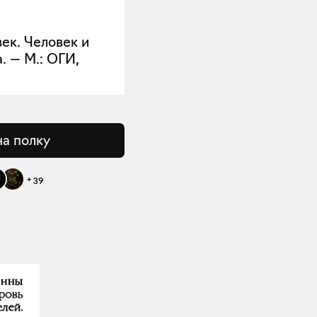
век. Человек и
. — М.: ОГИ,
на полку
+
39