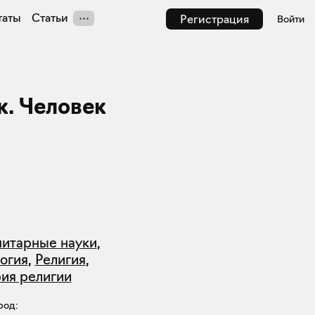
таты
Статьи
Регистрация
Войти
к. Человек
нитарные науки
,
огия
,
Религия
,
рия религии
род: