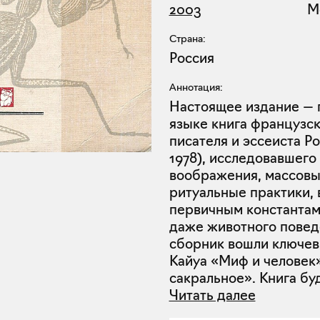
2003
М
Страна:
Россия
Аннотация:
Настоящее издание — 
языке книга французск
писателя и эссеиста Ро
1978), исследовавшего
воображения, массовы
ритуальные практики, 
первичным константам
даже животного повед
сборник вошли ключе
Кайуа «Миф и человек»
сакральное». Книга бу
Читать далее