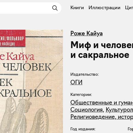
Книги
Иллюстрации
Ци
Роже Кайуа
Миф и челове
и сакральное
Издательство:
ОГИ
Категории:
Общественные и гума
Социология
,
Культурол
Религиоведение, исто
Год издания:
Го