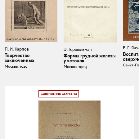
В. Г. Ян
П. И. Карпов
Э. Гершельман
Воспит
Творчество
Формы грудной железы
сверхч
заключенных
у эстонок
Санкт-Пе
Москва, 1929
Москва, 1904
СОВЕРШЕННО СЕКРЕТНО