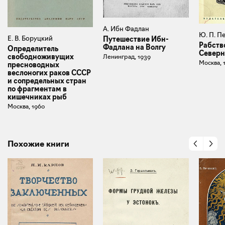
А. Ибн Фадлан
Ю. П. П
Е. В. Боруцкий
Путешествие Ибн-
Рабств
Фадлана на Волгу
Определитель
Северн
свободноживущих
Ленинград, 1939
Москва, 
пресноводных
веслоногих раков СССР
и сопредельных стран
по фрагментам в
кишечниках рыб
Москва, 1960
Похожие книги