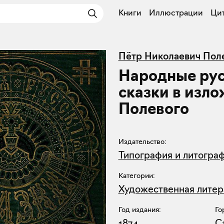
Книги
Иллюстрации
Ци
Пётр Николаевич Пол
Народные ру
сказки в изло
Полевого
Издательство:
Типография и литограф
Категории:
Художественная литер
Год издания:
Го
1874
С