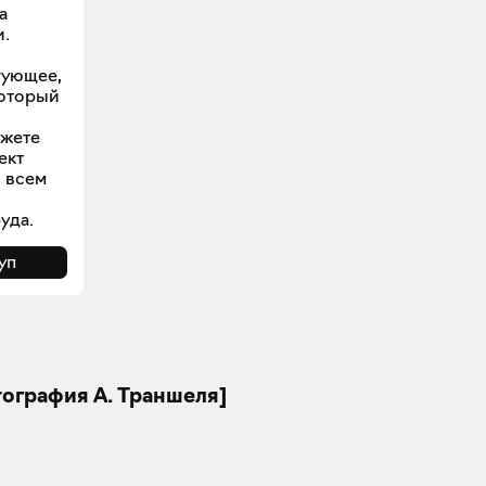
а
и.
гующее,
который
ожете
ект
о всем
уда.
уп
тография А. Траншеля]