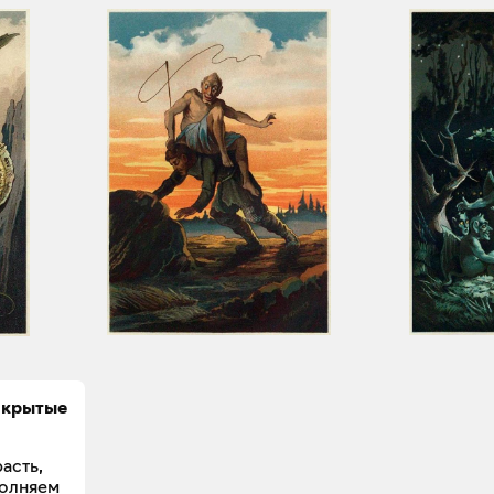
закрытые
асть,
полняем