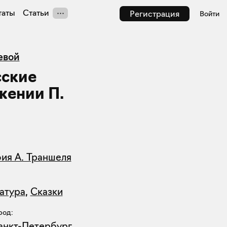
таты
Статьи
Регистрация
Войти
евой
сские
жении П.
ия А. Траншеля
атура
,
Сказки
род:
анкт-Петербург