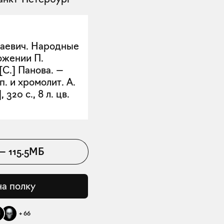
лаевич. Народные
ожении П.
[С.] Панова. —
п. и хромолит. А.
 320 с., 8 л. цв.
—
115.5МБ
на полку
+
66