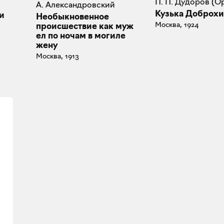
П. П. Дудоров (О
А. Александровский
Кузька Доброх
и
Необыкновенное
Москва, 1924
происшествие как муж
ел по ночам в могиле
жену
Москва, 1913