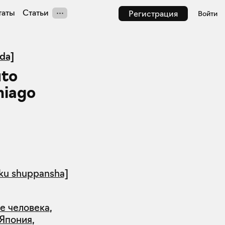
таты
Статьи
Регистрация
Войти
da]
uto
hiago
ku shuppansha]
е человека
,
Япония
,