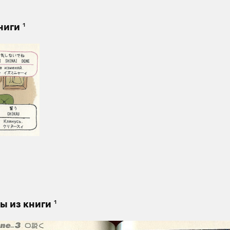
1
ниги
1
ы из книги