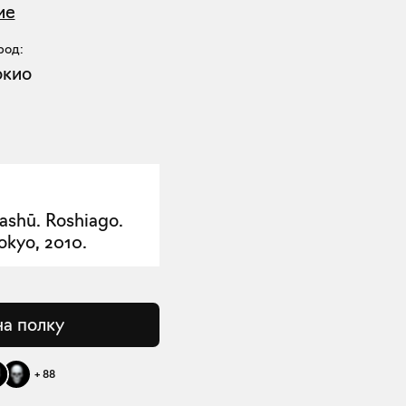
ие
род:
окио
ashū. Roshiago.
okyo, 2010.
на полку
+
88