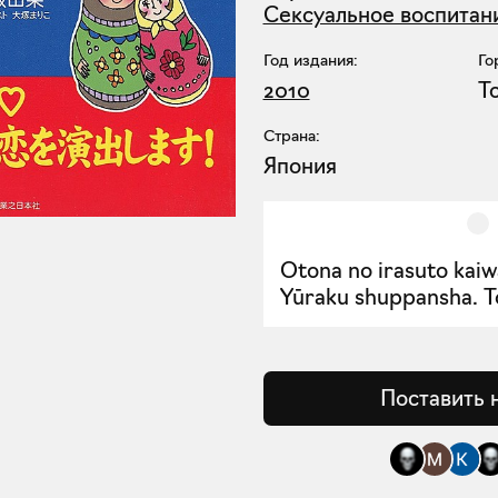
Сексуальное воспитан
Год издания:
Го
2010
Т
Страна:
Япония
Otona no irasuto kaiw
Yūraku shuppansha. T
Поставить 