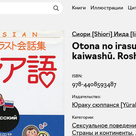
Книги
Иллюстрации
Ци
Сиори [Shiori] Иида [Ii
Otona no iras
kaiwashū. Ros
ISBN:
978-4408593487
Издательство:
Юраку сюппанся [Yūra
Категории:
Сексуальное поведени
Страны и континенты
,