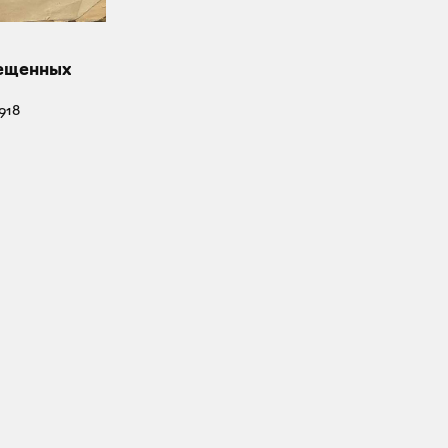
рещенных
918