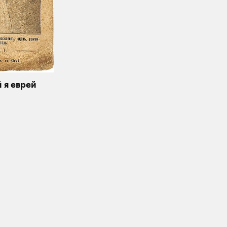
й я еврей