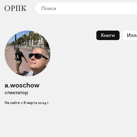
Книги
Илл
a.woschow
спектатор
На сайте с
8 марта 2024 г.