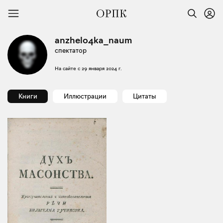
anzhelo4ka_naum
спектатор
На сайте с
29 января 2024 г.
Книги
Иллюстрации
Цитаты