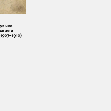
узыка.
ские и
1907–1910)