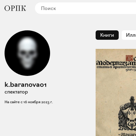
Книги
Илл
k.baranova01
спектатор
На сайте с
16 ноября 2023 г.