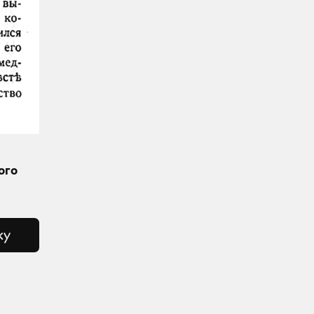
ого
ку