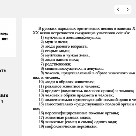
рть
ших
 1