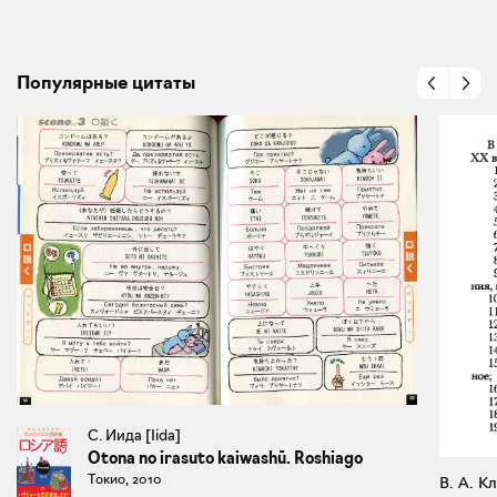
Популярные цитаты
С. Иида [Iida]
Otona no irasuto kaiwashū. Roshiago
Токио, 2010
В. А. К