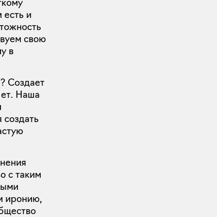
ткому
 есть и
чтожность
твуем свою
у в
»? Создает
ет. Наша
и
 создать
астую
анения
о с таким
ными
м иронию,
Общество