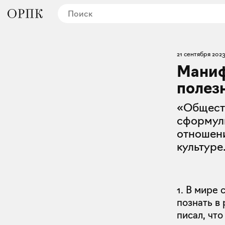
21 сентября 2023
Маниф
полез
«Общест
сформул
отношени
культуре
1. В мире
познать в
писал, чт