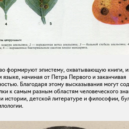
во формируют эпистему, охватывающую книги, 
м языке, начиная от Петра Первого и заканчивая
остью. Благодаря этому высказывания могут со
лки к самым разным областям человеческого зна
и истории, детской литературе и философии, бу
илологии.