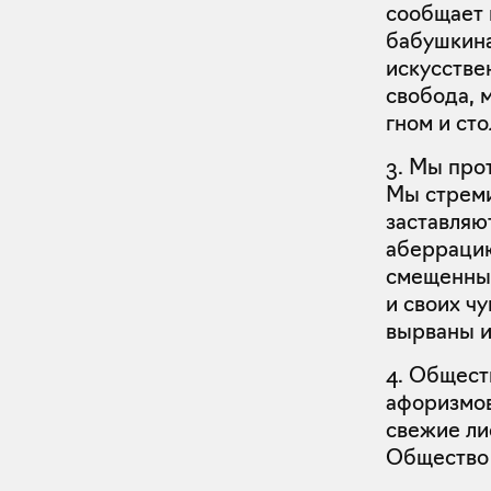
сообщает 
бабушкина
искусстве
свобода, 
гном и ст
3. Мы про
Мы стреми
заставляю
аберрацию
смещенные
и своих чу
вырваны и
4. Общест
афоризмов
свежие ли
Общество 