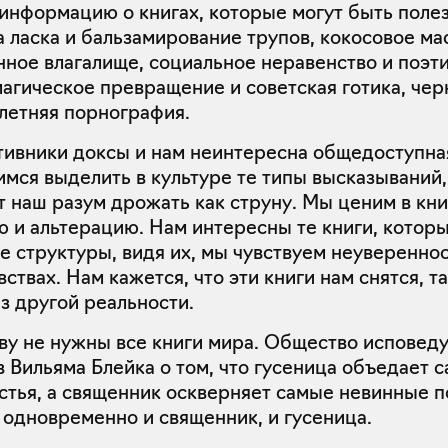
информацию о книгах, которые могут быть полез
 ласка и бальзамирование трупов, кокосовое ма
нное влагалище, социальное неравенство и поэт
магическое превращение и советская готика, че
олетняя порнография.
тивники доксы и нам неинтересна общедоступна
мся выделить в культуре те типы высказываний
т наш разум дрожать как струну. Мы ценим в кни
 и альтерацию. Нам интересны те книги, котор
 структуры, видя их, мы чувствуем неувереннос
вствах. Нам кажется, что эти книги нам снятся, т
з другой реальности.
ву не нужны все книги мира. Общество исповеду
 Вильяма Блейка о том, что гусеница объедает 
стья, а священник оскверняет самые невинные 
одновременно и священник, и гусеница.