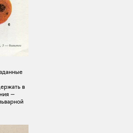
изданные
держать в
ния —
льварной