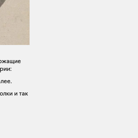
ержащие
рии:
лее.
олки и так