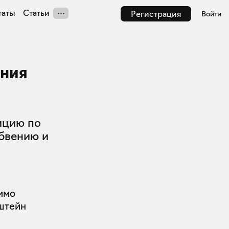
таты
Статьи
Регистрация
Войти
ения
ицию по
абвению и
жимо
нштейн