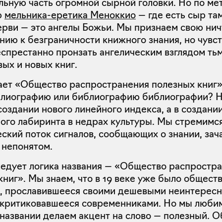
льную часть огромной сырной головки. Но по ме
ю
мельника-еретика Меноккио
— где есть сыр там
черви — это ангелы Божьи. Мы признаем свою ни
нию к безграничности книжного знания, но чувс
спрестанно пронзать ангелическим взглядом тьм
вых и новых книг.
лает «Общество распространения полезных книг
лиографию или библиографию библиографии? Н
создании нового линейного индекса, а в создани
ого лабиринта в недрах культуры. Мы стремимся
ский поток сигналов, сообщающих о знании, зач
 непонятом.
едует логика названия — «Общество распростр
книг». Мы знаем, что в 19 веке уже было обществ
, прославившееся своими дешевыми неинтерес
 критиковавшееся современниками. Но мы люби
 названии делаем акцент на слово — полезный. 