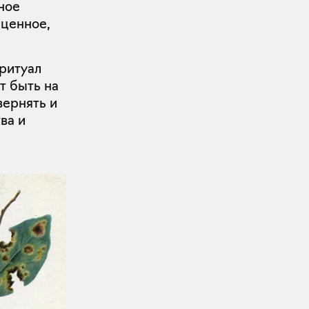
ное
 ценное,
ритуал
т быть на
вернять и
ва и