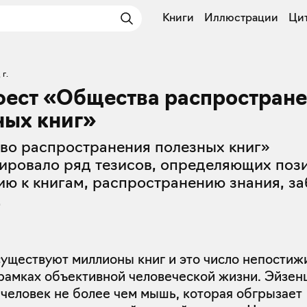
Книги
Иллюстрации
Ци
 г.
ест «Общества распростран
ных книг»
во распространения полезных книг»
ировало ряд тезисов, определяющих поз
ю к книгам, распространению знания, з
.
 существуют миллионы книг и это число непости
 рамках объективной человеческой жизни. Эйзе
о человек не более чем мышь, которая обгрызает