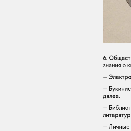
6. Общест
знания о 
— Электро
— Букинис
далее.
— Библиог
литерату
— Личные 