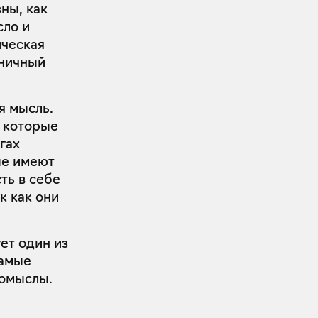
ны, как
сло и
ическая
рничный
я мысль.
, которые
гах
ые имеют
ть в себе
ак как они
ет один из
самые
помыслы.