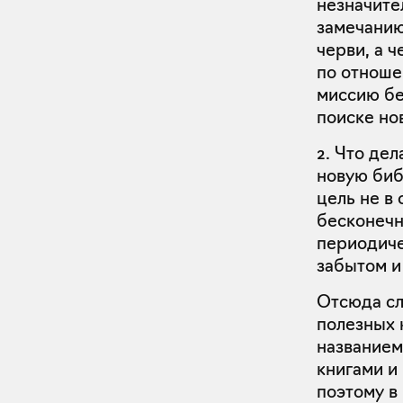
незначите
замечани
черви, а 
по отноше
миссию бе
поиске но
2. Что де
новую биб
цель не в 
бесконечн
периодиче
забытом и
Отсюда сл
полезных 
названием
книгами и
поэтому в