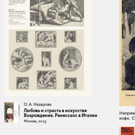
О. А. Назарова
Любовь и страсть в искусстве
Напряже
Возрождения. Ренессанс в Италии
кофе. С
Москва, 2023