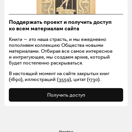
Поддержать проект и получить доступ
ко всем материалам сайта
Книги — это наша страсть, и мы ежедневно
пополняем коллекцию Общества новыми
материалами. Отбирая все самое интересное
и интригующее, мы создаем архив, который
будет постепенно раскрываться.
В настоящий момент на сайте закрытых книг
(
1890
), иллюстраций (
3559
), цитат (
1730
).
Получить доступ
Манифест