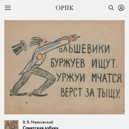
В. В. Маяковский
Советская азбука