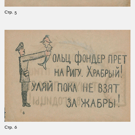
Стр. 5
Стр. 6