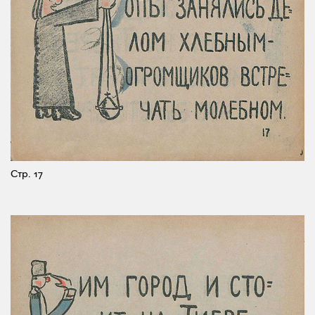
Стр. 17