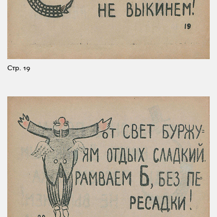
Стр. 19