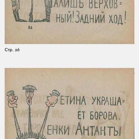
Стр. 26