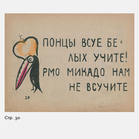
Стр. 30