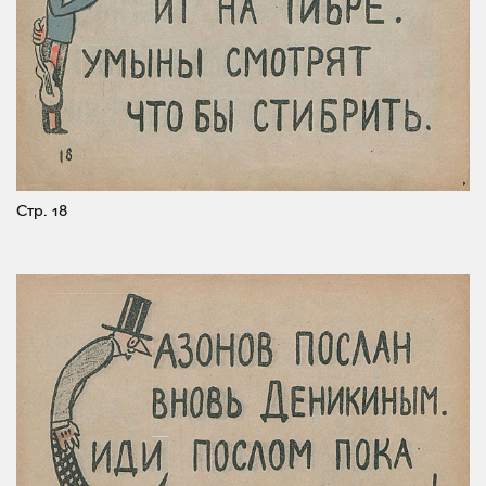
Стр. 18