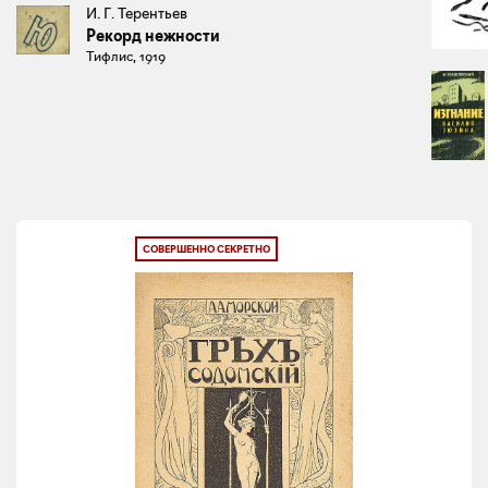
И. Г. Терентьев
Рекорд нежности
Тифлис, 1919
СОВЕРШЕННО СЕКРЕТНО