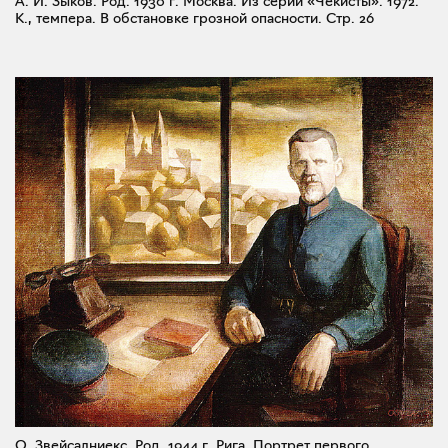
А. И. Зыков. Род. 1930 г. Москва. Из серии «Чекисты». 1972.
К., темпера. В обстановке грозной опасности.
Стр. 26
О. Звейсалниекс. Род. 1944 г. Рига. Портрет первого