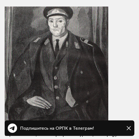
Подпишитесь на ОРПК в Телеграм!
Л. А. Бажбеук-Меликян. Род. 1922 г. Ереван. Старший
сержант милиции М. Мартиросян. 1972. X., м..
Стр. 39