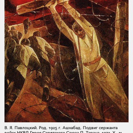
В. Я. Павлоцкий. Род. 1925 г. Ашхабад. Подвиг сержанта
войск НКВД Героя Советского Союза П. Тарана. 1972. X., м..