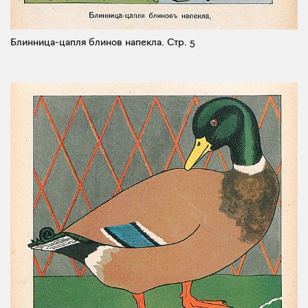
Блинница-цапля блинов напекла.
Стр. 5