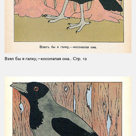
Взял бы я галку,—косолапая она..
Стр. 12