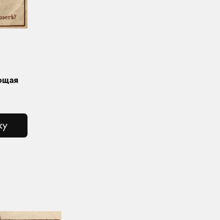
ющая
ку