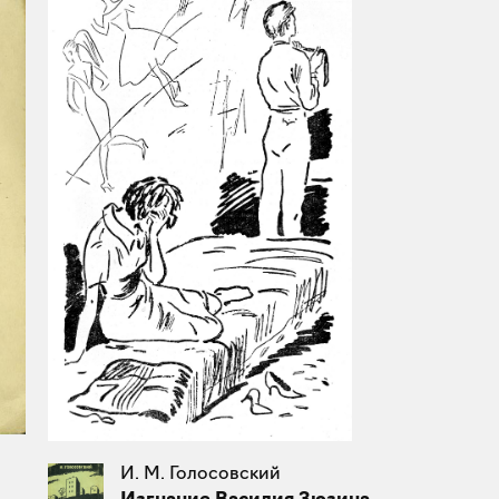
И. М. Голосовский
Изгнание Василия Зюзина