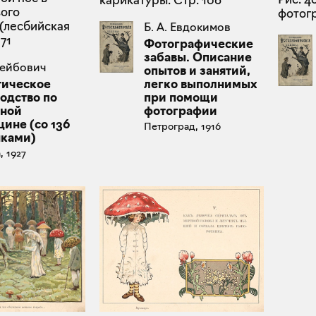
ого
фотогр
(лесбийская
Б. А. Евдокимов
71
Фотографические
забавы. Описание
Лейбович
опытов и занятий,
легко выполнимых
тическое
при помощи
одство по
фотографии
бной
ине (со 136
Петроград, 1916
нками)
, 1927