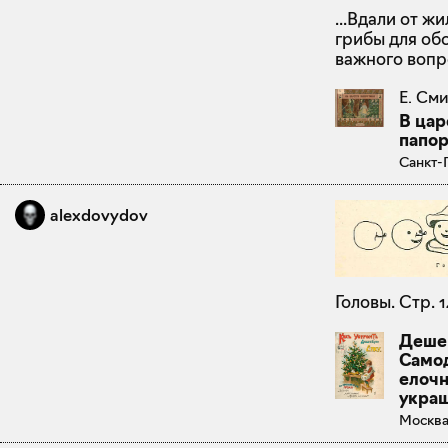
...Вдали от ж
грибы для об
важного вопро
Е. См
В цар
папор
Санкт-
alexdovydov
Головы. Стр. 1
Дешев
Само
елоч
укра
Москва