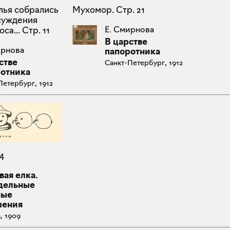
илья собрались
Мухомор. Стр. 21
суждения
Е. Смирнова
са... Стр. 11
В царстве
ирнова
папоротника
стве
Санкт-Петербург, 1912
отника
Петербург, 1912
4
ая елка.
дельные
ные
шения
, 1909