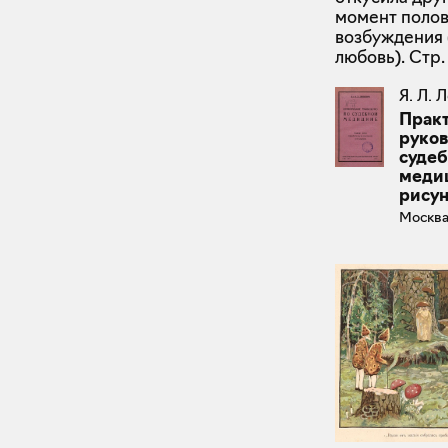
момент полов
возбуждения 
любовь). Стр. 
Я. Л. 
Прак
руков
суде
медиц
рису
Москва