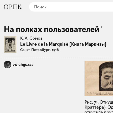
На полках пользователей
2
К. А. Сомов
Le Livre de la Marquise [Книга Маркизы]
Санкт-Петербург, 1918
volchijczas
Рис. 71. Отку
Краттера). О
откусила друг