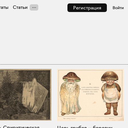
таты
Статьи
Регистрация
Войти
6. Спиритическая
Царь грибов — боровик.