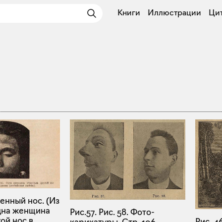
Книги
Иллюстрации
Ци
шенный нос. (Из
дна женщина
Рис.57. Рис. 58. Фото-
ой нос в
Рис. 4
карикатуры. Стр. 106