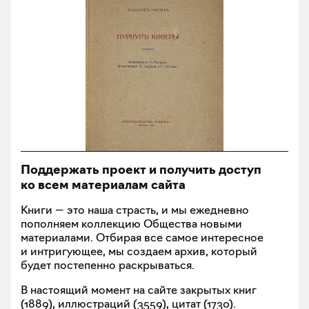
Поддержать проект и получить доступ
ко всем материалам сайта
Книги — это наша страсть, и мы ежедневно
пополняем коллекцию Общества новыми
материалами. Отбирая все самое интересное
и интригующее, мы создаем архив, который
будет постепенно раскрываться.
В настоящий момент на сайте закрытых книг
(
1889
), иллюстраций (
3559
), цитат (
1730
).