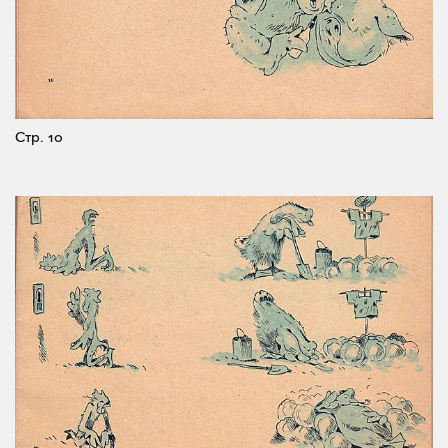
Стр. 10