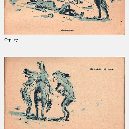
Стр. 27