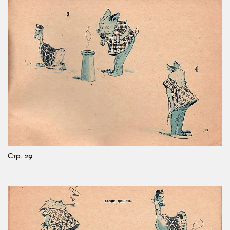
Стр. 29