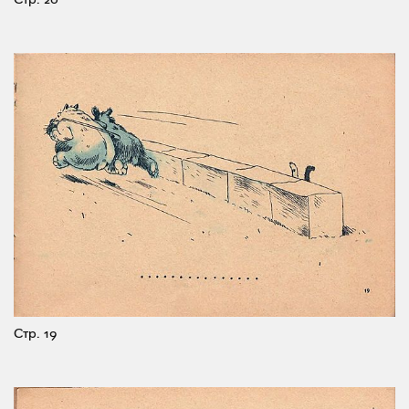
Стр. 19