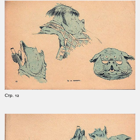
Стр. 12