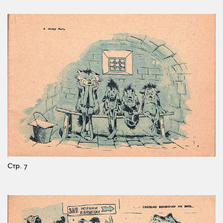
Стр. 7