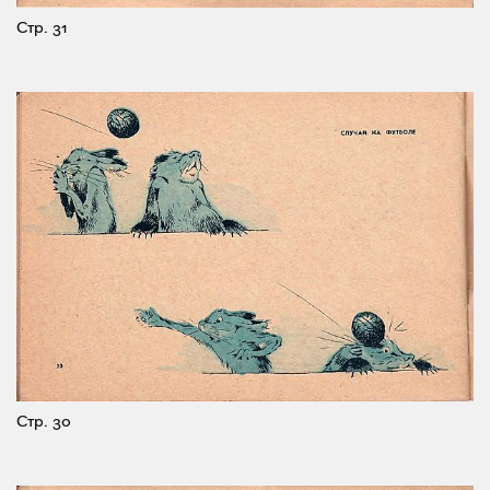
Стр. 31
Стр. 30