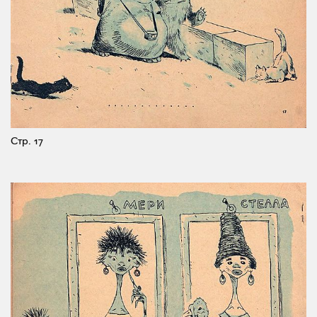
Стр. 17