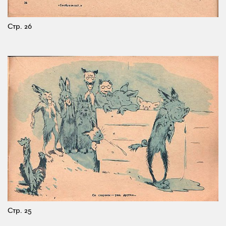
Стр. 26
Стр. 25