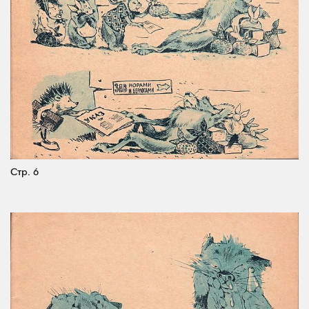
Стр. 6