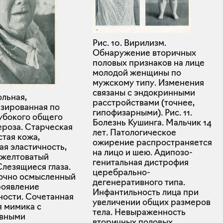
Рис. 10. Вирилизм.
Обнаружение вторичных
половых признаков на лице
молодой женщины по
мужскому типу. Изменения
связаны с эндокринными
ольная,
расстройствами (точнее,
изированная по
гипофизарными). Рис. 11.
лубокого общего
Болезнь Кушинга. Мальчик 14
ероза. Старческая
лет. Патологическое
тая кожа,
ожирение распространяется
ая эластичность,
на лицо и шею. Адипозо-
желтоватый
генитальная дистрофия
Слезящиеся глаза.
церебрально-
очно осмысленный
дегенеративного типа.
роявление
Инфантильность лица при
ности. Сочетанная
увеличении общих размеров
я мимика с
тела. Невыраженность
ивными
вторичных половых