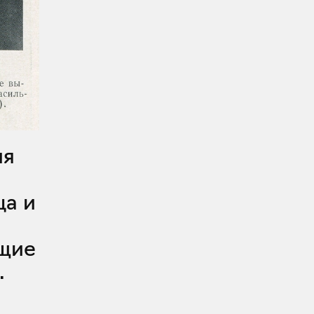
ца и
ющие
.