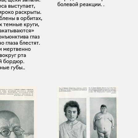
болевой реакции. .
са выступает,
ироко раскрыты.
ублены в орбитах,
х темные круги,
закатываются»
онъюнктива глаз
но глаза блестят.
и мертвенно
вокруг рта
й бордюр.
ные губы..