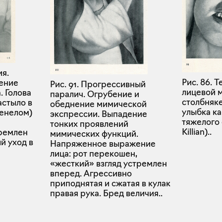
ия.
Рис. 86. 
ение
Рис. 91. Прогрессивный
лицевой 
. Голова
паралич. Огрубение и
столбняк
астыло в
обеднение мимической
улыбка к
енелом)
экспрессии. Выпадение
тяжелого 
тонких проявлений
Killian)..
ремлен
мимических функций.
й уход в
Напряженное выражение
лица: рот перекошен,
«жесткий» взгляд устремлен
вперед. Агрессивно
приподнятая и сжатая в кулак
правая рука. Бред величия..