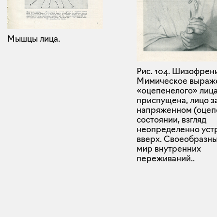
Мышцы лица.
Рис. 104. Шизофрен
Мимическое выраж
«оцепенелого» лица
приспущена, лицо з
напряженном (оцеп
состоянии, взгляд
неопределенно уст
вверх. Своеобразны
мир внутренних
переживаний..