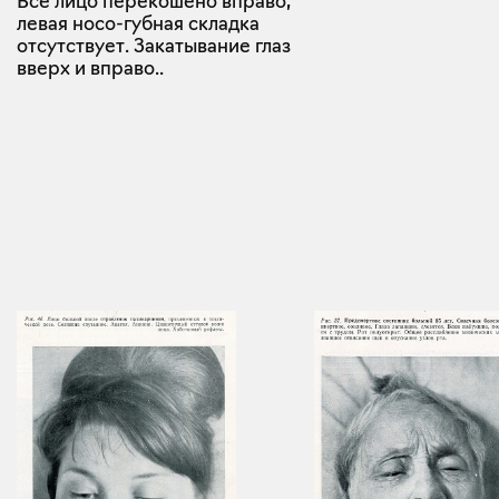
Все лицо перекошено вправо,
левая носо-губная складка
отсутствует. Закатывание глаз
вверх и вправо..