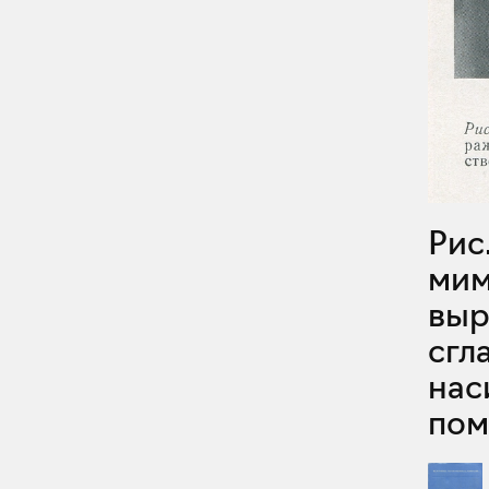
Рис. 69. Паркинсонизм: асимметрия
мим
выр
сгл
нас
пом