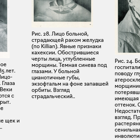
Рис. 28. Лицо больной,
страдающей раком желудка
(по Killian). Явные признаки
кахексии. Обострившиеся
черты лица, углубленные
Рис. 24. Б
ное
морщины. Темная синева под
госпитал
5 лет.
глазами. У больной
поводу г
Лицо-
цианотичные губы,
атероскл
 Глаза
экзофтальм на фоне запавшей
морщинис
 Веки
орбиты. Взгляд
потерявш
тся с
страдальческий..
имеющая 
рыт.
оттенок. 
ие
Недостат
взгляд. П
е щек и
растерян
.
сенильна
инволют