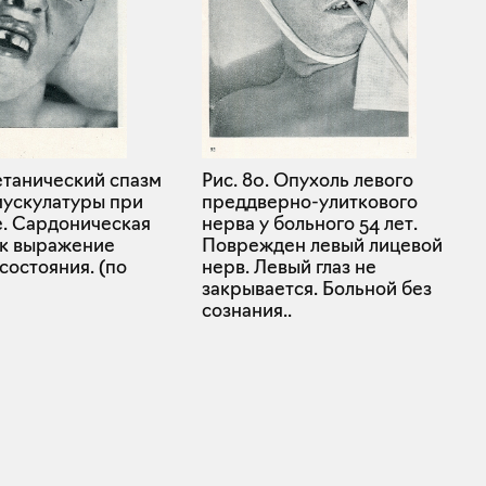
Рис. 80. Опухоль левого
Тетанический спазм
преддверно-улиткового
мускулатуры при
нерва у больного 54 лет.
е. Сардоническая
Поврежден левый лицевой
ак выражение
нерв. Левый глаз не
состояния. (по
закрывается. Больной без
сознания..