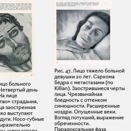
Рис. 47. Лицо тяжело больной
девушки 20 лет. Саркома
бедра с метастазами (по
Лицо больного
Killian). Заострившиеся черты
 Четвертый день
лица. Чрезвычайная
На лице
бледность с оттенком
тво» страдания,
синюшности. Расширенные
ца заостренная
ноздри. Опущенные веки.
зко выступают
Взгляд потухший, выражение
дуги. Носо-губные
обреченности.
выразительно
Парадоксальная фаза
ы, щеки запали.