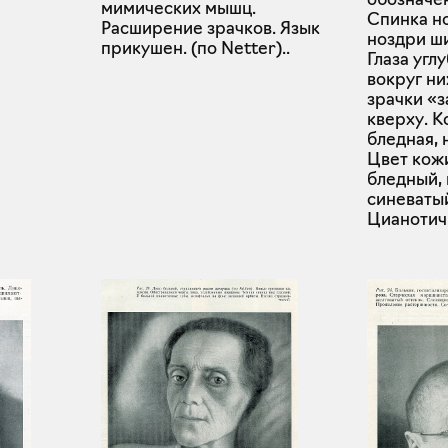
мимических мышц.
Спинка но
Расширение зрачков. Язык
ноздри ш
прикушен. (по Netter)..
Глаза угл
вокруг ни
зрачки «
кверху. К
бледная, 
Цвет кож
бледный, 
синеваты
Цианотич