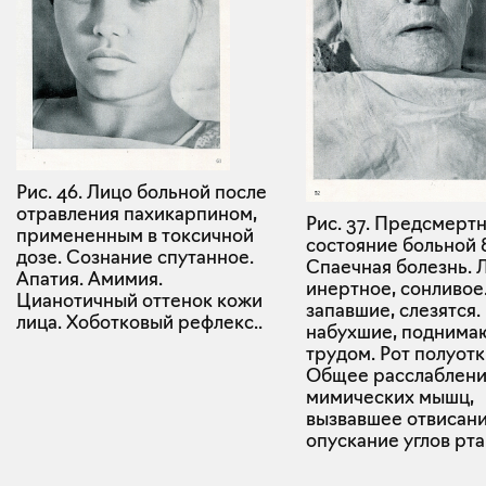
Рис. 46. Лицо больной после
отравления пахикарпином,
Рис. 37. Предсмерт
примененным в токсичной
состояние больной 8
дозе. Сознание спутанное.
Спаечная болезнь. 
Апатия. Амимия.
инертное, сонливое.
Цианотичный оттенок кожи
запавшие, слезятся.
лица. Хоботковый рефлекс..
набухшие, поднимаю
трудом. Рот полуотк
Общее расслаблен
мимических мышц,
вызвавшее отвисани
опускание углов рта.