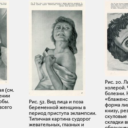
Рис. 20. 
холерой.
ая (см.
болезни. 
ении
«блаженс
обы.
Рис. 52. Вид лица и поза
форма ли
всего
беременной женщины в
книзу, ре
период приступа эклампсии.
скуловые 
Типичная картина судорог
складки 
жевательных, глазных и
обозначен