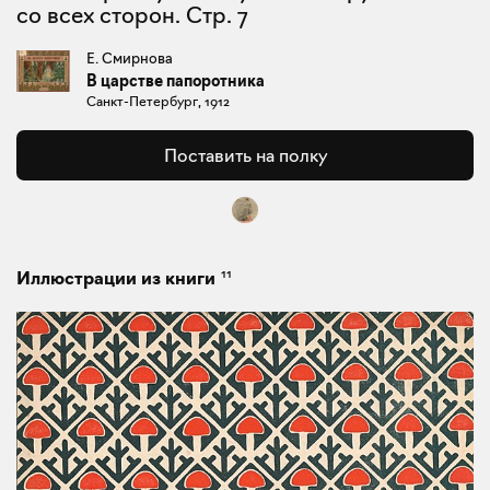
со всех сторон. Стр. 7
Е. Смирнова
В царстве папоротника
Санкт-Петербург, 1912
Поставить на полку
11
Иллюстрации из книги