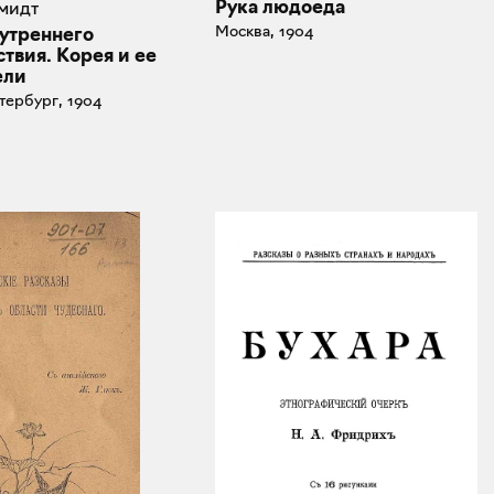
Рука людоеда
мидт
Москва, 1904
 утреннего
твия. Корея и ее
ели
тербург, 1904