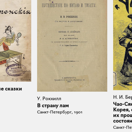
е сказки
Н. И. Б
У. Рокхилл
Чао-Сян
В страну лам
Корея, 
Санкт-Петербург, 1901
их про
состоя
Санкт-Пе