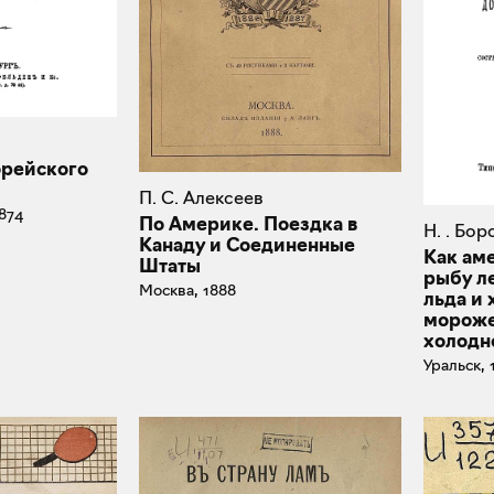
орейского
П. С. Алексеев
874
По Америке. Поездка в
Н. . Бо
Канаду и Соединенные
Как ам
Штаты
рыбу л
Москва, 1888
льда и 
мороже
холодн
Уральск, 