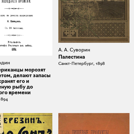
А. А. Суворин
Палестина
родин
Санкт-Петербург, 1898
ериканцы морозят
етом, делают запасы
хранят его и
ную рыбу до
ого времени
1894