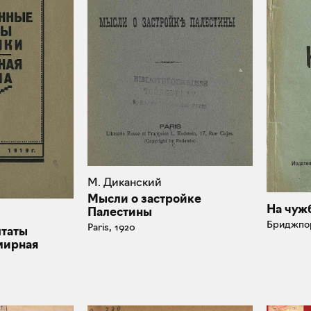
М. Диканский
Мысли о застройке
На чуж
Палестины
Бриджпор
Paris, 1920
таты
мирная