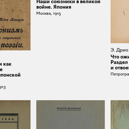
Наши союзники в великой
войне. Япония
Москва, 1915
Э. Дрио
Что ож
Раздел
 как
и отво
е
Петрогра
японской
913