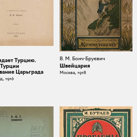
В. М. Бонч-Бруевич
идает Турцию.
Швейцария
 Турции
евание Царьграда
Москва, 1918
д, 1916