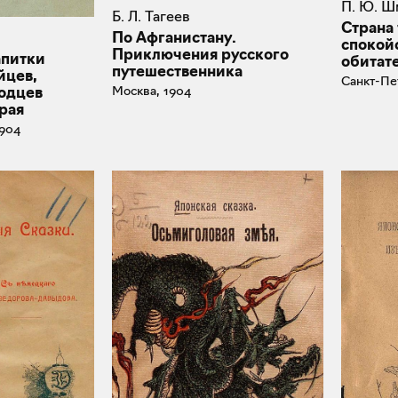
П. Ю. Ш
Б. Л. Тагеев
Страна
По Афганистану.
спокойс
Приключения русского
питки
обитат
путешественника
йцев,
Санкт-Пе
Москва, 1904
родцев
рая
1904