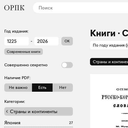
Книги · 
Год издания:
-
OK
По году издания (
Современные книги
Страны и контине
Совершенно секретно
Наличие PDF:
Не важно
Есть
Нет
Категории:
Страны и континенты
Япония
27