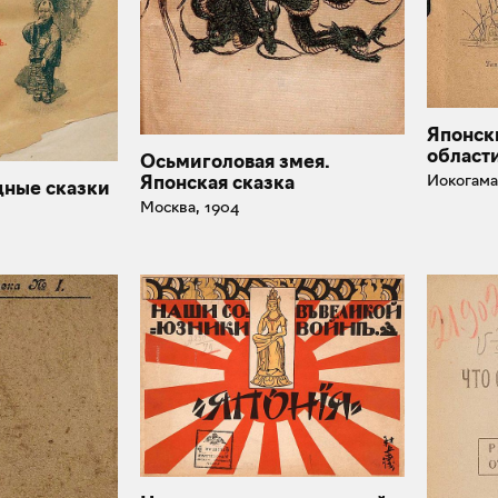
Японск
област
Осьмиголовая змея.
Иокогама
Японская сказка
дные сказки
Москва, 1904