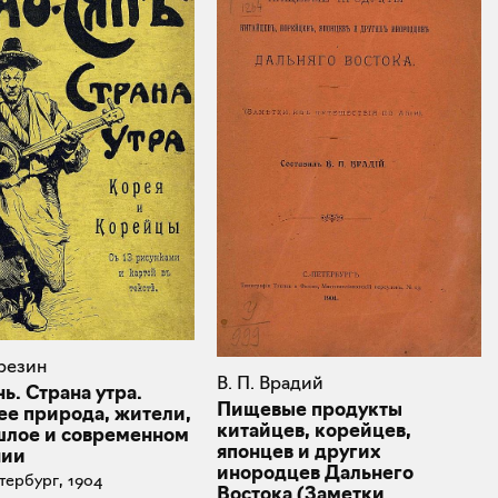
ерезин
В. П. Врадий
ь. Страна утра.
Пищевые продукты
ее природа, жители,
китайцев, корейцев,
шлое и современном
японцев и других
нии
инородцев Дальнего
тербург, 1904
Востока (Заметки