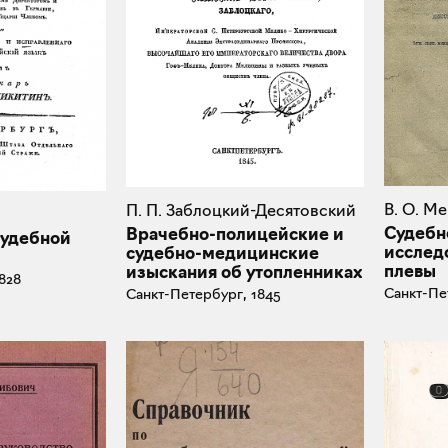
В. О. М
П. П. Заблоцкий-Десятовский
Судебн
Врачебно-полицейские и
судебной
исслед
судебно-медицинские
плевы
изыскания об утопленниках
828
Санкт-Пе
Санкт-Петербург, 1845