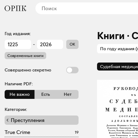
Книги · 
Год издания:
-
OK
По году издания (
Современные книги
Судебная медици
Совершенно секретно
Наличие PDF:
Не важно
Есть
Нет
Категории:
Преступления
True Crime
19