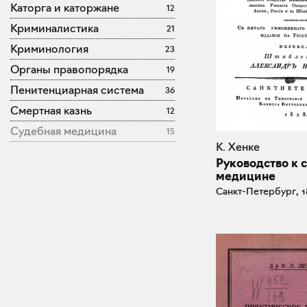
Каторга и каторжане
12
Криминалистика
21
Криминология
23
Органы правопорядка
19
Пенитенциарная система
36
Смертная казнь
12
Судебная медицина
15
К. Хенке
Руководство к 
медицине
Санкт-Петербург, 1