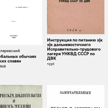
Инструкция по питанию з|к
з|к дальневосточного
Исправительно-трудового
отляревский
лагеря УНКВД СССР по
ебальных обычаях
ДВК
ких славян
1936
1868