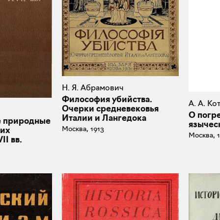
Н. Я. Абрамович
Философия убийства.
А. А. К
Очерки средневековья
О погр
Италии и Лангедока
е природные
язычес
Москва, 1913
ких
Москва, 
II вв.