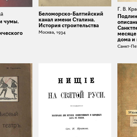
Г. В. Кр
Беломорско-Балтийский
ий
Подлин
канал имени Сталина.
и чумы.
описани
История строительства
Санктп
Москва, 1934
ического
месяце 
дома и 
Санкт-Пе