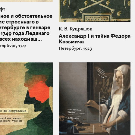
афт
ное и обстоятельное
е строеннаго в
етербурге в генваре
К. В. Кудряшов
1749 года Ледянаго
Александр I и тайна Федора
всех находивш...
Козьмича
тербург, 1741
Петербург, 1923