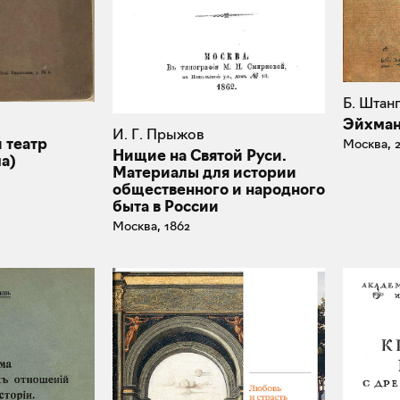
Б. Штан
Эйхман
И. Г. Прыжов
 театр
Москва, 
Нищие на Святой Руси.
а)
Материалы для истории
общественного и народного
быта в России
Москва, 1862