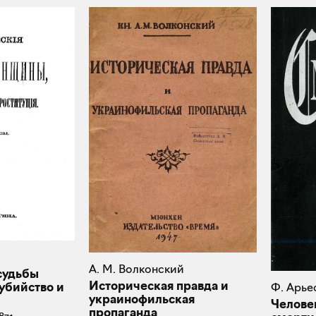
А. М. Волконский
судьбы
Историческая правда и
убийство и
Ф. Арье
украинофильская
Челове
пропаганда