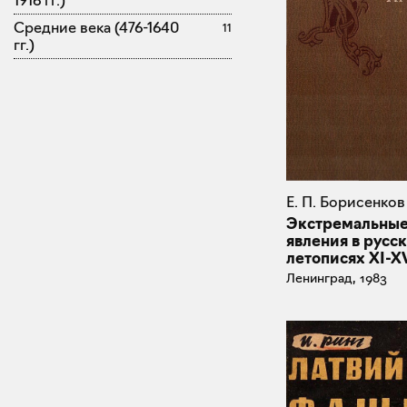
1916 гг.)
Средние века (476-1640
11
гг.)
Е. П. Борисенков
Экстремальны
явления в русс
летописях XI-XV
Ленинград, 1983