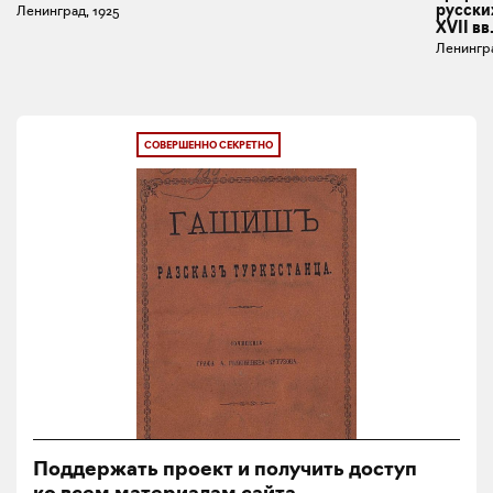
русски
Ленинград, 1925
XVII вв
Ленингра
СОВЕРШЕННО СЕКРЕТНО
Поддержать проект и получить доступ
ко всем материалам сайта