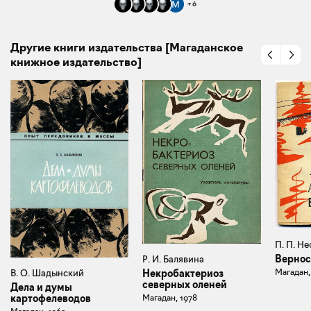
+
6
Другие книги издательства [Магаданское
книжное издательство]
П. П. Н
Вернос
Р. И. Балявина
Магадан,
В. О. Шадынский
Некробактериоз
северных оленей
Дела и думы
картофелеводов
Магадан, 1978