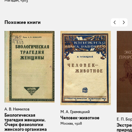
Магадан, 1963
Похожие книги
А. В. Немилов
М. А. Гремяцкий
Биологическая
Человек-животное
Е. П. Б
трагедия женщины.
Москва, 1928
Очерк физиологии
Экстре
женского организма
природ