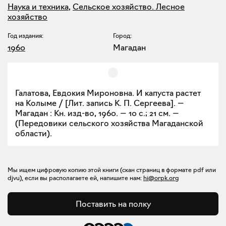
Наука и техника
,
Сельское хозяйство. Лесное
хозяйство
Год издания:
Город:
1960
Магадан
Галатова, Евдокия Мироновна. И капуста растет
на Колыме / [Лит. запись К. П. Сергеева]. —
Магадан : Кн. изд-во, 1960. — 10 с.; 21 см. —
(Передовики сельского хозяйства Магаданской
области).
Мы ищем цифровую копию этой книги (скан страниц в формате pdf или
djvu), если вы располагаете ей, напишите нам:
hi@orpk.org
Поставить на полку