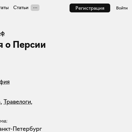
таты
Статьи
Регистрация
Войти
рф
 о Персии
афия
а
,
Травелоги,
род:
анкт-Петербург