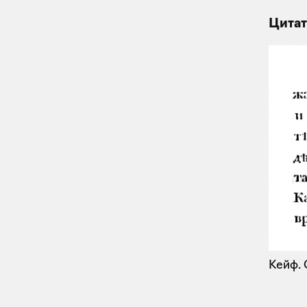
Цитат
Кейф.
С