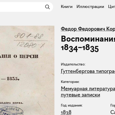
Книги
Иллюстрации
Ци
Федор Федорович Ко
Воспоминания
1834–1835
Издательство:
Гуттенбергова типогр
Категории:
Мемуарная литератур
путевые записки
Год издания:
Го
1838
С