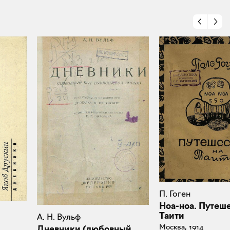
П. Гоген
Ноа-ноа. Путеше
Таити
А. Н. Вульф
Москва, 1914
Дневники (любовный