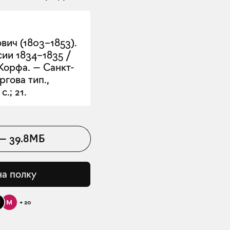
ич (1803–1853).
ии 1834–1835 /
Корфа. — Санкт-
ргова тип.,
с.; 21.
—
39.8МБ
на полку
+
20