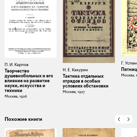
Г. Успе
П. И. Карпов
Пятни
Н. Е. Какурин
Творчество
Москва, 
душевнобольных и его
Тактика отдельных
влияние на развитие
отрядов в особых
науки, искусства и
условиях обстановки
техники
Москва, 1927
Москва, 1926
Похожие книги