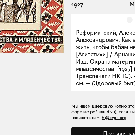
1927
М
Реформатский, Алек
Александрович. Как 
жить, чтобы бабам не
[Агитстихи] / Арнаши
Изд. Охрана материн
младенчества, [1927] 
Транспечати НКПС). — 
см. — (Здоровый быт)
Мы ищем цифровую копию этой 
формате pdf или djvu), если вы
напишите нам:
hi@orpk.org
Поставить 