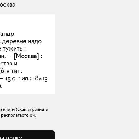
осква
сандр
в деревне надо
 тужить :
н. — [Москва] :
ства и
(6-я тип.
15 с. : ил.; 18×13
.
книги (скан страниц в
 располагаете ей,
на полку