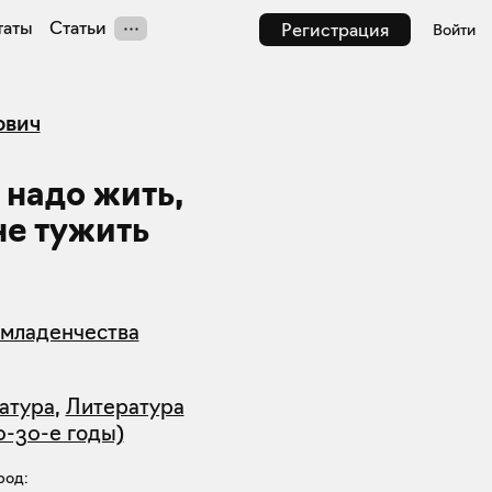
таты
Статьи
Регистрация
Войти
ович
 надо жить,
не тужить
 младенчества
атура
,
Литература
0-30-е годы)
род: