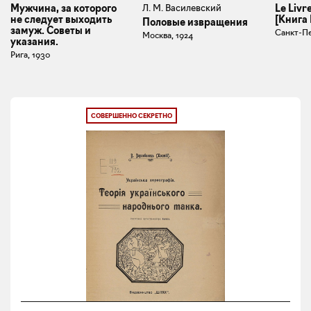
Л. М. Василевский
Мужчина, за которого
Le Livr
не следует выходить
[Книга
Половые извращения
замуж. Советы и
Санкт-Пе
Москва, 1924
указания.
Рига, 1930
СОВЕРШЕННО СЕКРЕТНО