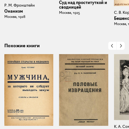
Суд над проституткой и
Р. М. Фронштейн
сводницей
Онанизм
С. В. К
Москва, 1925
Москва, 1928
Бешенс
Москва, 
Похожие книги
К. А. Со