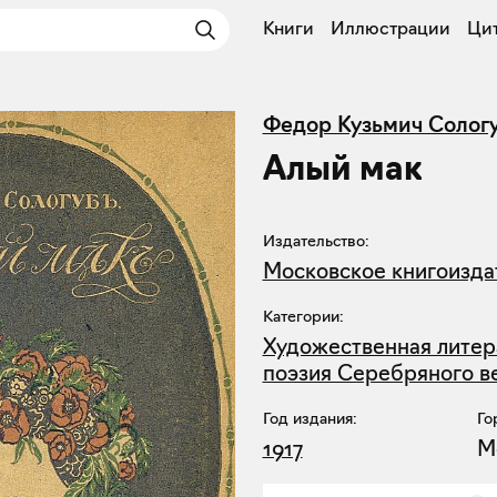
Книги
Иллюстрации
Ци
Федор Кузьмич Солог
Алый мак
Издательство:
Московское книгоизда
Категории:
Художественная литер
поэзия Серебряного в
Год издания:
Го
1917
М