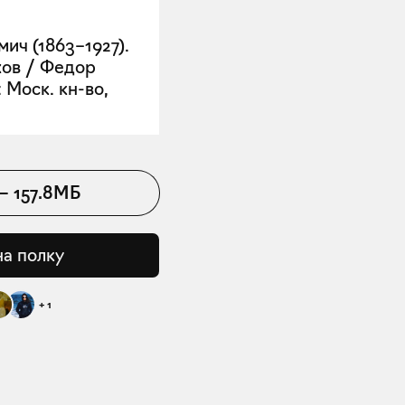
ич (1863–1927).
хов / Федор
 Моск. кн-во,
—
157.8МБ
на полку
+
1