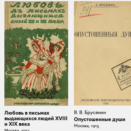
В. В. Брусянин
Любовь в письмах
выдающихся людей XVIII
Опустошенные души
и XIX века
Москва, 1915
Москва, 1913