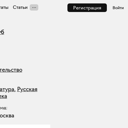
таты
Статьи
Регистрация
Войти
уб
тельство
атура
,
Русская
ека
род:
осква