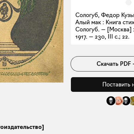
Сологуб, Федор Кузьм
Алый мак : Книга сти
Сологуб. — [Москва] :
1917. — 230, III с.; 22.
Скачать
PDF
Поставить 
гоиздательство]