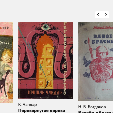
К. Чандар
Н. В. Богданов
Перевернутое дерево
Вдвоём с брати