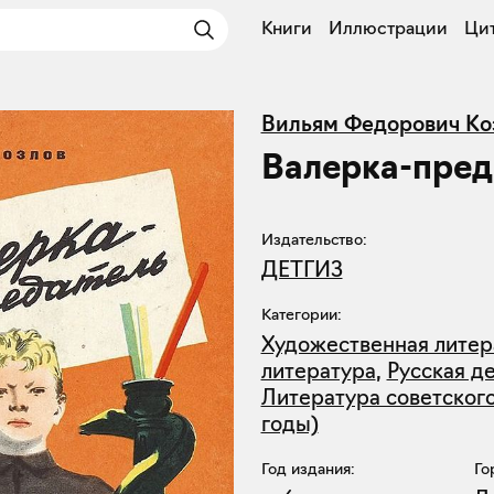
Книги
Иллюстрации
Ци
Вильям Федорович Ко
Валерка-пред
Издательство:
ДЕТГИЗ
Категории:
Художественная литер
литература
,
Русская д
Литература советского
годы)
Год издания:
Го