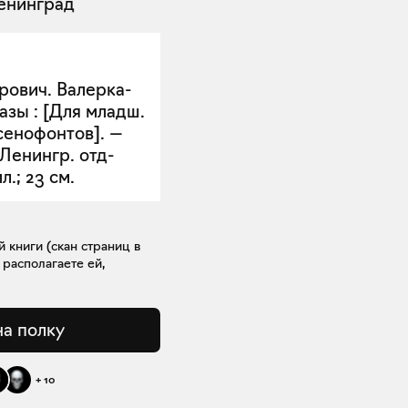
енинград
рович. Валерка-
азы : [Для младш.
Ксенофонтов]. —
[Ленингр. отд-
л.; 23 см.
книги (скан страниц в
 располагаете ей,
на полку
+
10