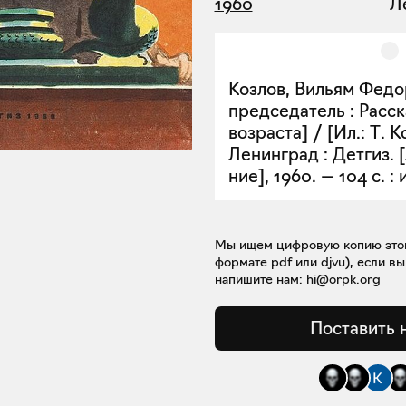
1960
Л
Козлов, Вильям Федо
председатель : Расск
возраста] / [Ил.: Т. 
Ленинград : Детгиз. 
ние], 1960. — 104 с. : и
Мы ищем цифровую копию этой 
формате pdf или djvu), если вы
напишите нам:
hi@orpk.org
Поставить 