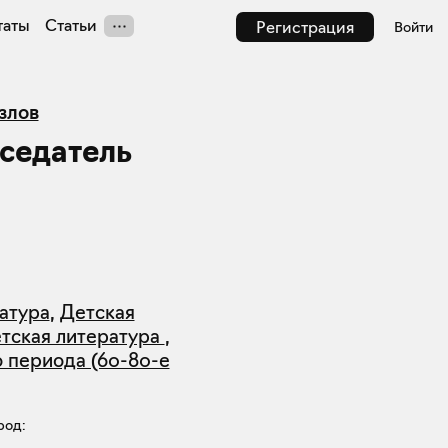
таты
Статьи
Регистрация
Войти
злов
седатель
атура
,
Детская
етская литература
,
 периода (60-80-е
род: