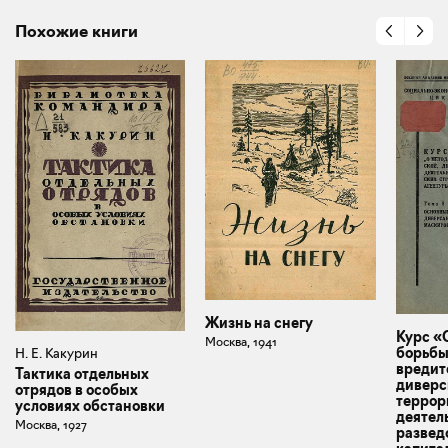
Похожие книги
Жизнь на снегу
Курс «
Москва, 1941
борьбы
Н. Е. Какурин
вредит
Тактика отдельных
диверс
отрядов в особых
террор
условиях обстановки
деятел
Москва, 1927
развед