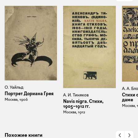
О. Уайльд
А. А. Бл
Портрет Дориана Грея
Стихи 
А. И. Тиняков
Москва, 1906
даме
Navis nigra. Стихи,
Москва, 
1905–1912 гг.
Москва, 1912
Похожие книги