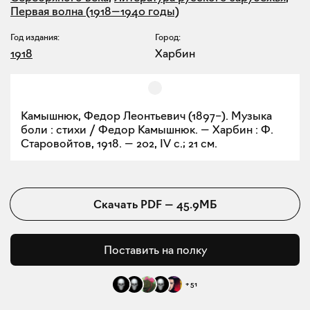
Первая волна (1918—1940 годы)
Год издания:
Город:
1918
Харбин
Камышнюк, Федор Леонтьевич (1897–). Музыка
боли : стихи / Федор Камышнюк. — Харбин : Ф.
Старовойтов, 1918. — 202, IV с.; 21 см.
Скачать
PDF
—
45.9МБ
Поставить на полку
+
51