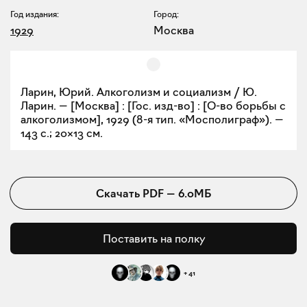
Год издания:
Город:
1929
Москва
Ларин, Юрий. Алкоголизм и социализм / Ю.
Ларин. — [Москва] : [Гос. изд-во] : [О-во борьбы с
алкоголизмом], 1929 (8-я тип. «Мосполиграф»). —
143 с.; 20×13 см.
Скачать
PDF
—
6.0МБ
Поставить на полку
+
41