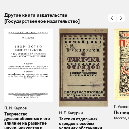
Другие книги издательства
[Государственное издательство]
Г. Успе
П. И. Карпов
Пятни
Н. Е. Какурин
Творчество
Москва, 
душевнобольных и его
Тактика отдельных
влияние на развитие
отрядов в особых
науки, искусства и
условиях обстановки