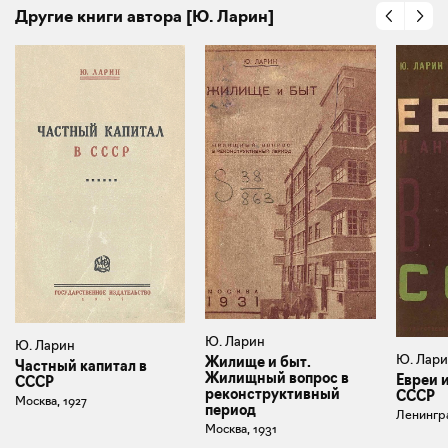
Другие книги автора [Ю. Ларин]
Ю. Ларин
Ю. Ларин
Ю. Лар
Жилище и быт.
Частный капитал в
Жилищный вопрос в
Евреи 
СССР
реконструктивный
СССР
Москва, 1927
период
Ленингра
Москва, 1931