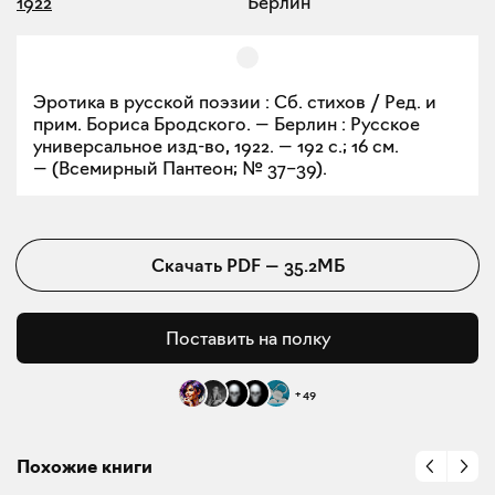
1922
Берлин
Эротика в русской поэзии : Сб. стихов / Ред. и
прим. Бориса Бродского. — Берлин : Русское
универсальное изд-во, 1922. — 192 с.; 16 см.
— (Всемирный Пантеон; № 37–39).
Скачать
PDF
—
35.2МБ
Поставить на полку
+
49
Похожие книги