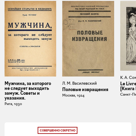
К. А. Со
Л. М. Василевский
Мужчина, за которого
Le Livr
не следует выходить
[Книга
Половые извращения
замуж. Советы и
Санкт-Пе
Москва, 1924
указания.
Рига, 1930
СОВЕРШЕННО СЕКРЕТНО