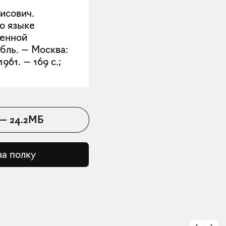
исович.
 о языке
венной
бль. — Москва:
961. — 169 с.;
—
24.2МБ
на полку