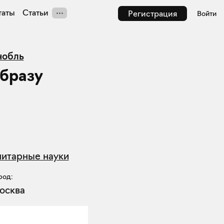
таты
Статьи
Регистрация
Войти
нобль
образу
нитарные науки
род:
осква