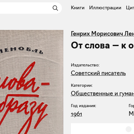
Книги
Иллюстрации
Ци
Генрих Морисович Ле
От слова — к 
Издательство:
Советский писатель
Категории:
Общественные и гума
Год издания:
Го
1961
М