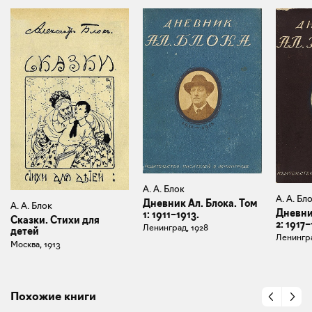
А. А. Блок
А. А. Бл
Дневник Ал. Блока. Том
А. А. Блок
Дневни
1: 1911–1913.
Сказки. Стихи для
2: 1917–
Ленинград, 1928
детей
Ленингра
Москва, 1913
Похожие книги