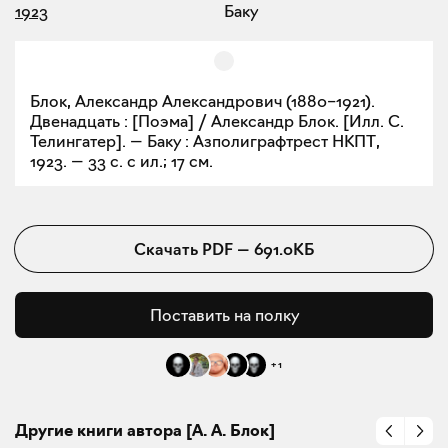
1923
Баку
Блок, Александр Александрович (1880–1921).
Двенадцать : [Поэма] / Александр Блок. [Илл. С.
Телингатер]. — Баку : Азполиграфтрест НКПТ,
1923. — 33 с. с ил.; 17 см.
Скачать
PDF
—
691.0KБ
Поставить на полку
+
1
Другие книги автора [А. А. Блок]