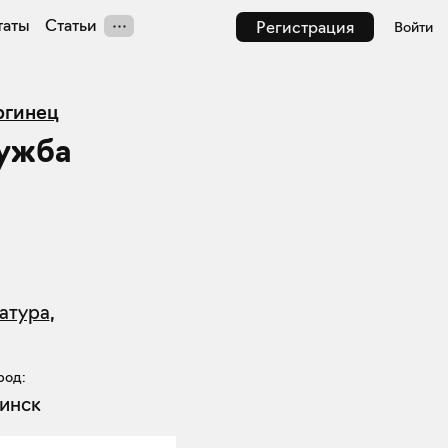
таты
Статьи
Регистрация
Войти
ргинец
лужба
атура
,
род:
инск