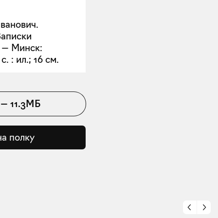
ванович.
Записки
 — Минск:
. : ил.; 16 см.
—
11.3МБ
на полку