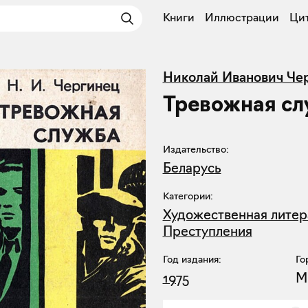
Книги
Иллюстрации
Ци
Николай Иванович Че
Тревожная с
Издательство:
Беларусь
Категории:
Художественная литер
Преступления
Год издания:
Го
1975
М