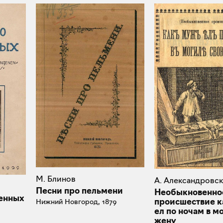
М. Блинов
А. Александровс
Песни про пельмени
Необыкновенно
енных
происшествие к
Нижний Новгород, 1879
ел по ночам в м
жену