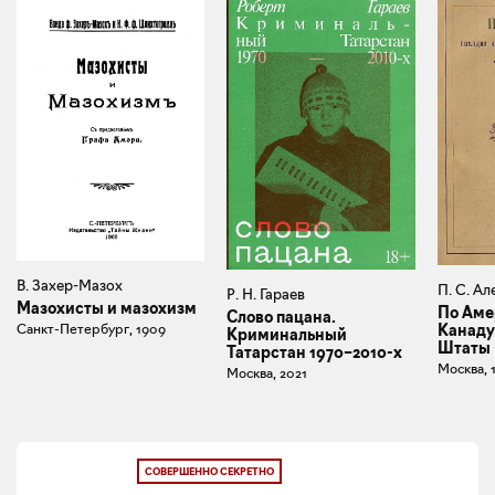
В. Захер-Мазох
П. С. Ал
Р. Н. Гараев
Мазохисты и мазохизм
По Аме
Слово пацана.
Санкт-Петербург, 1909
Канаду
Криминальный
Штаты
Татарстан 1970–2010-х
Москва, 
Москва, 2021
СОВЕРШЕННО СЕКРЕТНО