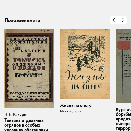
Похожие книги
Жизнь на снегу
Курс «
Москва, 1941
борьбы
Н. Е. Какурин
вредит
Тактика отдельных
диверс
отрядов в особых
террор
условиях обстановки