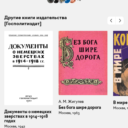
Другие книги издательства
[Госполитиздат]
А. М. Жигулев
В мире
Без бога шире дорога
Москва, 
Документы о немецких
Москва, 1963
зверствах в 1914–1918
годах
Москва, 1942