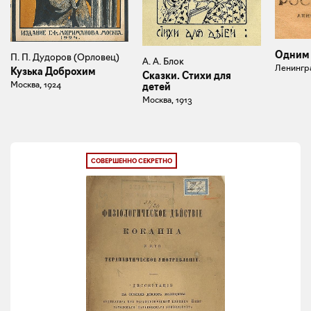
Одним 
П. П. Дудоров (Орловец)
А. А. Блок
Ленингра
Кузька Доброхим
Сказки. Стихи для
Москва, 1924
детей
Москва, 1913
СОВЕРШЕННО СЕКРЕТНО