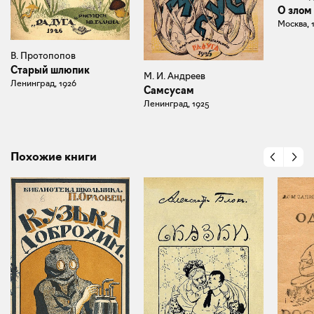
О злом
Москва, 
В. Протопопов
Старый шлюпик
М. И. Андреев
Ленинград, 1926
Самсусам
Ленинград, 1925
Похожие книги