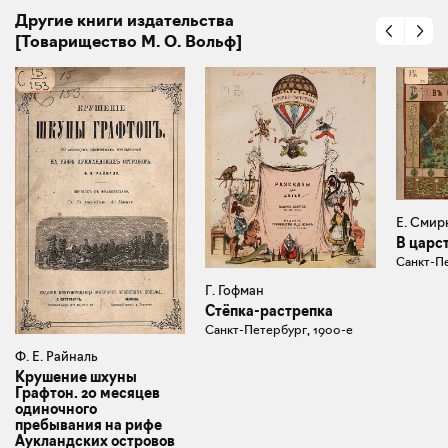
Другие книги издательства
[Товарищество М. О. Вольф]
Е. Смир
В царс
Санкт-Пе
Г. Гофман
Стёпка-растрепка
Санкт-Петербург, 1900-e
Ф. Е. Райналь
Крушение шхуны
Графтон. 20 месяцев
одиночного
пребывания на рифе
Аукландских островов