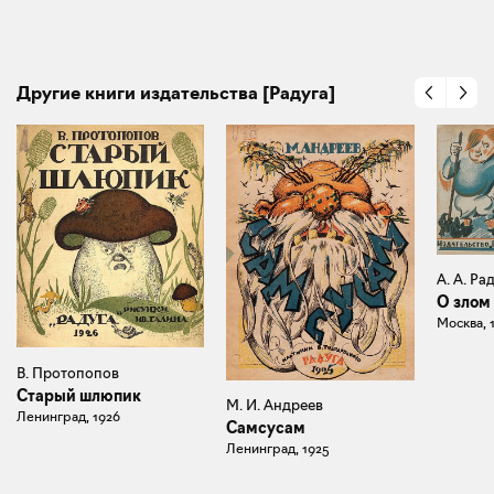
Другие книги издательства [Радуга]
А. А. Ра
О злом
Москва, 
В. Протопопов
Старый шлюпик
М. И. Андреев
Ленинград, 1926
Самсусам
Ленинград, 1925