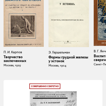
В. Г. Ян
П. И. Карпов
Э. Гершельман
Воспит
Творчество
Формы грудной железы
сверхч
заключенных
у эстонок
Санкт-Пе
Москва, 1929
Москва, 1904
СОВЕРШЕННО СЕКРЕТНО