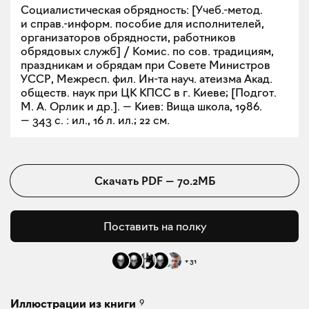
Социалистическая обрядность: [Учеб.-метод.
и справ.-информ. пособие для исполнителей,
организаторов обрядности, работников
обрядовых служб] / Комис. по сов. традициям,
праздникам и обрядам при Совете Министров
УССР, Межресп. фил. Ин-та науч. атеизма Акад.
обществ. наук при ЦК КПСС в г. Киеве; [Подгот.
М. А. Орлик и др.]. — Киев: Вища школа, 1986.
— 343 с. : ил., 16 л. ил.; 22 см.
Скачать
PDF
—
70.2МБ
Поставить на полку
+
31
9
Иллюстрации из книги