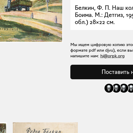
Белкин, Ф. П. Наш кол
Боима. М.: Детгиз, 1950
обл.) 28×22 см.
Мы ищем цифровую копию этой 
формате pdf или djvu), если вы
напишите нам:
hi@orpk.org
Поставить 