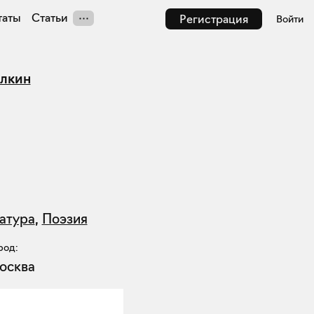
таты
Статьи
Регистрация
Войти
лкин
атура
,
Поэзия
род:
осква