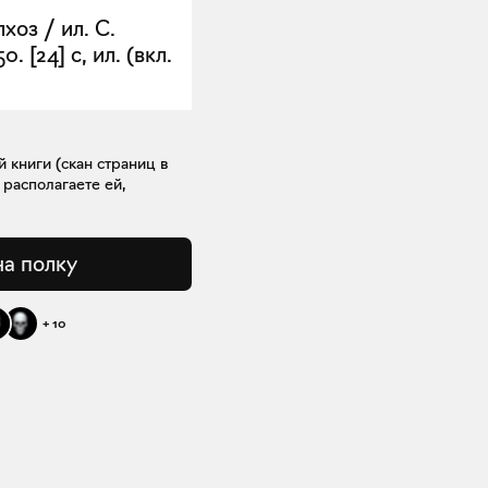
хоз / ил. С.
. [24] с, ил. (вкл.
книги (скан страниц в
 располагаете ей,
на полку
+
10