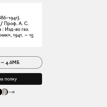
86–1941).
/ Проф. А. С.
: Изд-во газ.
ик», 1941. — 15
—
4.6МБ
на полку
+
26