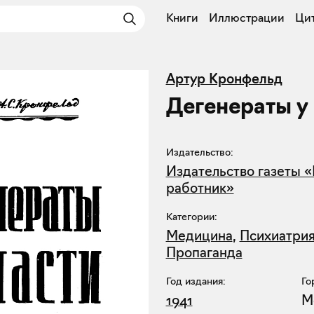
Книги
Иллюстрации
Ци
Артур Кронфельд
Дегенераты у
Издательство:
Издательство газеты 
работник»
Категории:
Медицина
,
Психиатри
Пропаганда
Год издания:
Го
1941
М