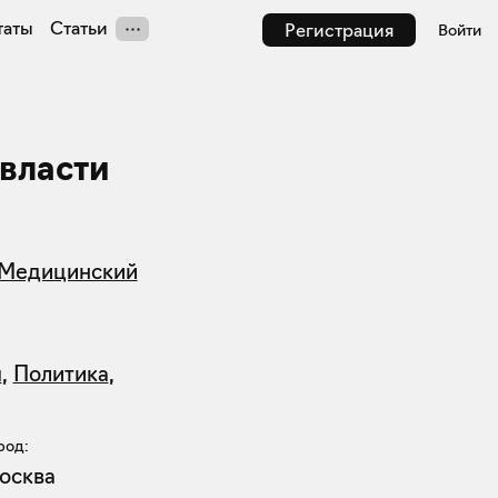
таты
Статьи
Регистрация
Войти
 власти
«Медицинский
я
,
Политика
,
род:
осква