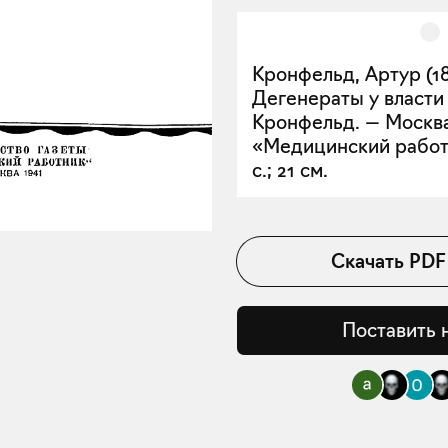
Кронфельд, Артур (18
Дегенераты у власти 
Кронфельд. — Москва 
«Медицинский работн
с.; 21 см.
Скачать
PDF
Поставить 