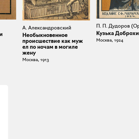
П. П. Дудоров (О
А. Александровский
Кузька Доброх
и
Необыкновенное
Москва, 1924
происшествие как муж
ел по ночам в могиле
жену
Москва, 1913