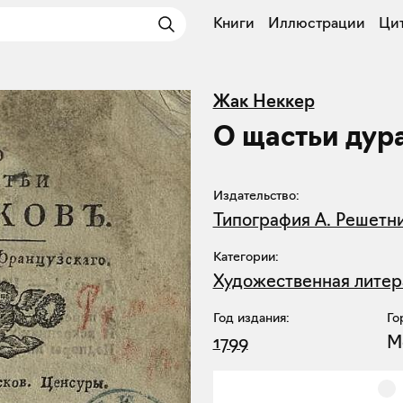
Книги
Иллюстрации
Ци
Жак Неккер
О щастьи дур
Издательство:
Типография А. Решетн
Категории:
Художественная литер
Год издания:
Го
1799
М