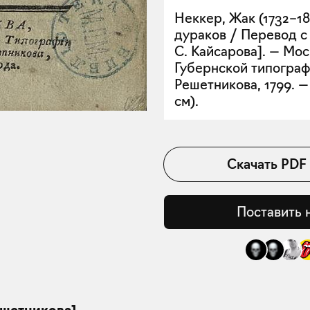
Неккер, Жак (1732–18
дураков / Перевод с
С. Кайсарова]. — Моск
Губернской типографи
Решетникова, 1799. — 45
см).
Скачать
PDF
Поставить 