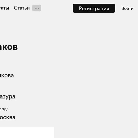
таты
Статьи
Регистрация
Войти
аков
икова
атура
род:
осква