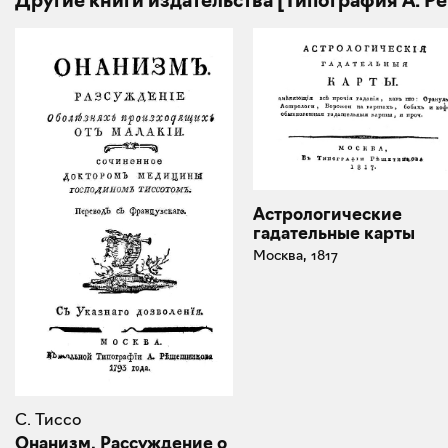
Другие книги издательства [Типография А. Р
Астрологические
гадательные карты
Москва, 1817
С. Тиссо
Онанизм. Рассуждение о