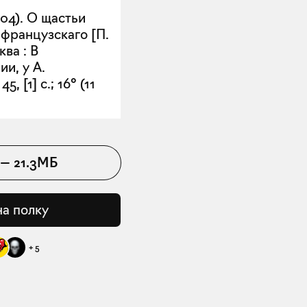
04). О щастьи
 французскаго [П.
ва : В
и, у А.
, [1] с.; 16° (11
—
21.3МБ
на полку
+
5