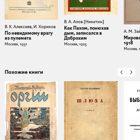
В. А. Алов [Никитин]
В. К. Алексеев, И. Хориков
Как Пахом, понюхав
А. М. З
дым, записался в
По невидимому врагу
Мирова
Доброхим
из пулемета
1918
Москва, 1925
Москва, 1931
Москва, 
Похожие книги