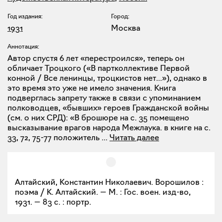
Год издания:
Город:
1931
Москва
Аннотация:
Автор спустя 6 лет «перестроился», теперь он
обличает Троцкого («В партколлективе Первой
конной / Все ленинцы, троцкистов нет...»), однако в
это время это уже не имело значения. Книга
подверглась запрету также в связи с упоминанием
полководцев, «бывших» героев Гражданской войны
(см. о них СРД): «В брошюре на с. 35 помещено
высказывание врагов народа Межлаука. в книге на с.
33, 72, 75-77 положитель
...
Читать далее
Алтайский, Константин Николаевич. Ворошилов :
поэма / К. Алтайский. — М. : Гос. воен. изд-во,
1931. — 83 с. : портр.